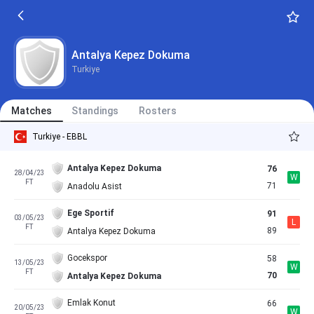
Antalya Kepez Dokuma
Turkiye
Matches
Standings
Rosters
Turkiye - EBBL
Antalya Kepez Dokuma
76
28/04/23
W
FT
71
Anadolu Asist
Ege Sportif
91
03/05/23
L
FT
89
Antalya Kepez Dokuma
Gocekspor
58
13/05/23
W
FT
70
Antalya Kepez Dokuma
Emlak Konut
66
20/05/23
W