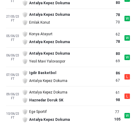
FT
80
Antalya Kepez Dokuma
Antalya Kepez Dokuma
78
27/05/23
W
FT
70
Emlak Konut
Konya Atayurt
62
05/06/23
W
FT
78
Antalya Kepez Dokuma
Antalya Kepez Dokuma
80
06/06/23
W
FT
69
Yesil Mavi Yalovaspor
Igdir Basketbol
86
07/06/23
L
FT
67
Antalya Kepez Dokuma
Antalya Kepez Dokuma
61
09/06/23
L
FT
98
Haznedar Doruk SK
Ege Sportif
77
10/06/23
W
FT
105
Antalya Kepez Dokuma