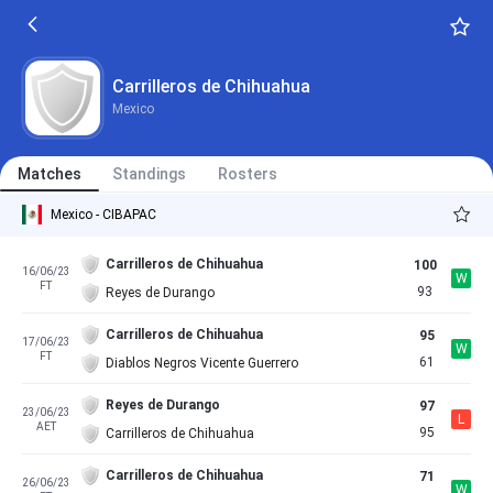
Carrilleros de Chihuahua
Mexico
Matches
Standings
Rosters
Mexico - CIBAPAC
Carrilleros de Chihuahua
100
16/06/23
W
FT
93
Reyes de Durango
Carrilleros de Chihuahua
95
17/06/23
W
FT
61
Diablos Negros Vicente Guerrero
Reyes de Durango
97
23/06/23
L
AET
95
Carrilleros de Chihuahua
Carrilleros de Chihuahua
71
26/06/23
W