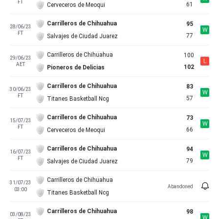
FT
61
Cerveceros de Meoqui
Carrilleros de Chihuahua
95
28/06/23
W
FT
77
Salvajes de Ciudad Juarez
Carrilleros de Chihuahua
100
29/06/23
L
AET
102
Pioneros de Delicias
Carrilleros de Chihuahua
83
30/06/23
W
FT
57
Titanes Basketball Ncg
Carrilleros de Chihuahua
73
15/07/23
W
FT
66
Cerveceros de Meoqui
Carrilleros de Chihuahua
94
16/07/23
W
FT
79
Salvajes de Ciudad Juarez
Carrilleros de Chihuahua
31/07/23
Abandoned
03:00
Titanes Basketball Ncg
Carrilleros de Chihuahua
98
03/08/23
W