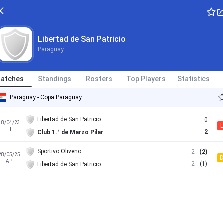
Libertad de San Patricio
Paraguay
atches
Standings
Rosters
Top Players
Statistics
Paraguay - Copa Paraguay
Libertad de San Patricio
0
18/04/23
L
FT
2
Club 1.° de Marzo Pilar
Sportivo Oliveno
2
(2)
28/05/25
AP
2
(1)
Libertad de San Patricio