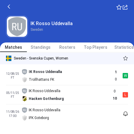
IK Rosso Uddevalla
Sweden
Matches
Standings
Rosters
Top Players
Statistics
Sweden - Svenska Cupen, Women
IK Rosso Uddevalla
1
12/08/25
W
FT
0
Trollhattans FK
IK Rosso Uddevalla
0
05/11/25
L
FT
10
Hacken Gothenburg
IK Rosso Uddevalla
11/08/26
17:00
IFK Goteborg