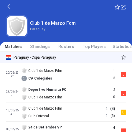
Club 1 de Marzo Fdm
Paraguay
Matches
Standings
Rosters
Top Players
Statistics
Paraguay - Copa Paraguay
Club 1 de Marzo Fdm
1
20/06/23
L
FT
3
CA Colegiales
Deportivo Humaita FC
2
29/05/24
L
FT
0
Club 1 de Marzo Fdm
Club 1 de Marzo Fdm
2
(4)
18/06/25
D
AP
2
(3)
Club Oriental
24 de Setiembre VP
4
09/07/25
L