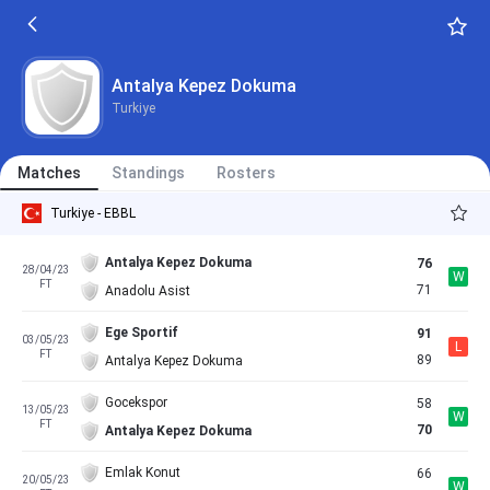
Antalya Kepez Dokuma
Turkiye
Matches
Standings
Rosters
Turkiye - EBBL
Antalya Kepez Dokuma
76
28/04/23
W
FT
71
Anadolu Asist
Ege Sportif
91
03/05/23
L
FT
89
Antalya Kepez Dokuma
Gocekspor
58
13/05/23
W
FT
70
Antalya Kepez Dokuma
Emlak Konut
66
20/05/23
W