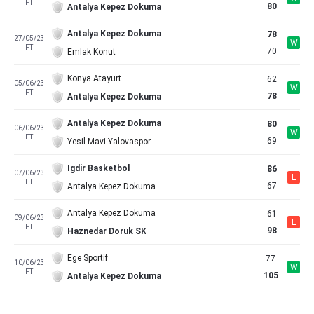
FT
80
Antalya Kepez Dokuma
Antalya Kepez Dokuma
78
27/05/23
W
FT
70
Emlak Konut
Konya Atayurt
62
05/06/23
W
FT
78
Antalya Kepez Dokuma
Antalya Kepez Dokuma
80
06/06/23
W
FT
69
Yesil Mavi Yalovaspor
Igdir Basketbol
86
07/06/23
L
FT
67
Antalya Kepez Dokuma
Antalya Kepez Dokuma
61
09/06/23
L
FT
98
Haznedar Doruk SK
Ege Sportif
77
10/06/23
W
FT
105
Antalya Kepez Dokuma