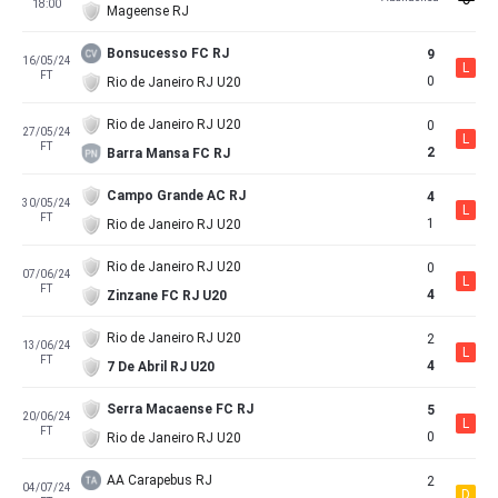
18:00
Mageense RJ
Bonsucesso FC RJ
9
16/05/24
L
FT
0
Rio de Janeiro RJ U20
Rio de Janeiro RJ U20
0
27/05/24
L
FT
2
Barra Mansa FC RJ
Campo Grande AC RJ
4
30/05/24
L
FT
1
Rio de Janeiro RJ U20
Rio de Janeiro RJ U20
0
07/06/24
L
FT
4
Zinzane FC RJ U20
Rio de Janeiro RJ U20
2
13/06/24
L
FT
4
7 De Abril RJ U20
Serra Macaense FC RJ
5
20/06/24
L
FT
0
Rio de Janeiro RJ U20
AA Carapebus RJ
2
04/07/24
D