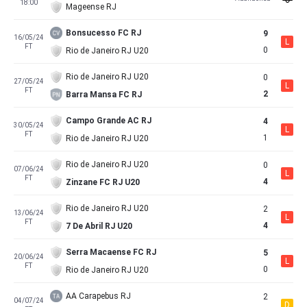
18:00
Mageense RJ
Bonsucesso FC RJ
9
16/05/24
L
FT
0
Rio de Janeiro RJ U20
Rio de Janeiro RJ U20
0
27/05/24
L
FT
2
Barra Mansa FC RJ
Campo Grande AC RJ
4
30/05/24
L
FT
1
Rio de Janeiro RJ U20
Rio de Janeiro RJ U20
0
07/06/24
L
FT
4
Zinzane FC RJ U20
Rio de Janeiro RJ U20
2
13/06/24
L
FT
4
7 De Abril RJ U20
Serra Macaense FC RJ
5
20/06/24
L
FT
0
Rio de Janeiro RJ U20
AA Carapebus RJ
2
04/07/24
D