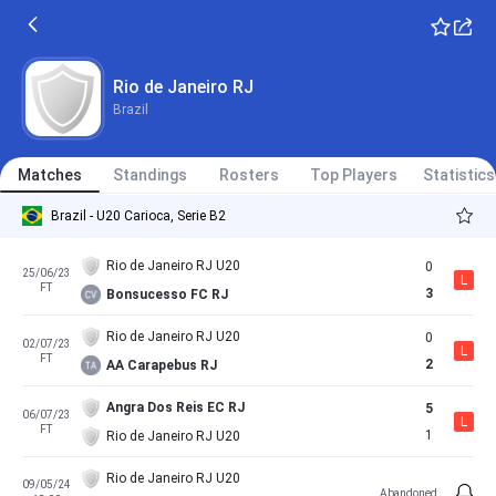
Rio de Janeiro RJ
Brazil
Matches
Standings
Rosters
Top Players
Statistics
Brazil - U20 Carioca, Serie B2
Rio de Janeiro RJ U20
0
25/06/23
L
FT
3
Bonsucesso FC RJ
Rio de Janeiro RJ U20
0
02/07/23
L
FT
2
AA Carapebus RJ
Angra Dos Reis EC RJ
5
06/07/23
L
FT
1
Rio de Janeiro RJ U20
Rio de Janeiro RJ U20
09/05/24
Abandoned