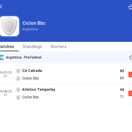
Ciclon Bbc
Argentina
atches
Standings
Rosters
Argentina - Pre-Federal
CA Calzada
85
29/07/23
L
FT
80
Ciclon Bbc
Atletico Temperley
95
29/08/23
L
FT
71
Ciclon Bbc