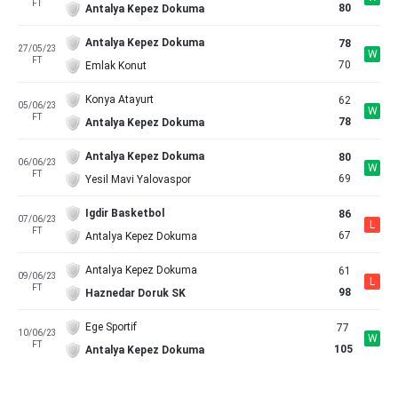
FT
80
Antalya Kepez Dokuma
Antalya Kepez Dokuma
78
27/05/23
W
FT
70
Emlak Konut
Konya Atayurt
62
05/06/23
W
FT
78
Antalya Kepez Dokuma
Antalya Kepez Dokuma
80
06/06/23
W
FT
69
Yesil Mavi Yalovaspor
Igdir Basketbol
86
07/06/23
L
FT
67
Antalya Kepez Dokuma
Antalya Kepez Dokuma
61
09/06/23
L
FT
98
Haznedar Doruk SK
Ege Sportif
77
10/06/23
W
FT
105
Antalya Kepez Dokuma