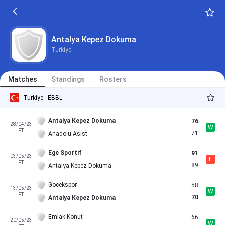
Antalya Kepez Dokuma
Turkiye
Matches
Standings
Rosters
Turkiye - EBBL
Antalya Kepez Dokuma
76
28/04/23
W
FT
71
Anadolu Asist
Ege Sportif
91
03/05/23
L
FT
89
Antalya Kepez Dokuma
Gocekspor
58
13/05/23
W
FT
70
Antalya Kepez Dokuma
Emlak Konut
66
20/05/23
W