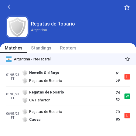
Regatas de Rosario
Argentina
Matches
Standings
Rosters
Argentina - Pre-Federal
Newells Old Boys
61
01/08/23
L
FT
59
Regatas de Rosario
Regatas de Rosario
74
03/08/23
W
FT
52
CA Fisherton
Regatas de Rosario
70
06/08/23
L
FT
85
Caova