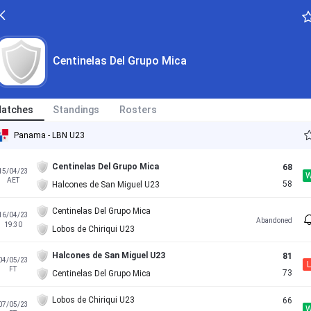
Centinelas Del Grupo Mica
atches
Standings
Rosters
Panama - LBN U23
Centinelas Del Grupo Mica
68
15/04/23
AET
58
Halcones de San Miguel U23
Centinelas Del Grupo Mica
16/04/23
Abandoned
19:30
Lobos de Chiriqui U23
Halcones de San Miguel U23
81
04/05/23
L
FT
73
Centinelas Del Grupo Mica
Lobos de Chiriqui U23
66
07/05/23