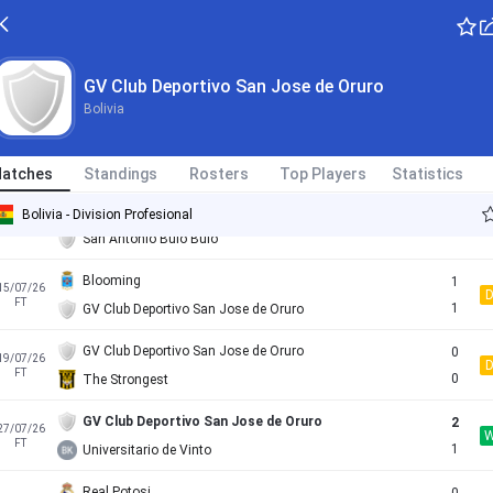
19/06/26
Cancelled
21:30
GV Club Deportivo San Jose de Oruro
GV Club Deportivo San Jose de Oruro
3
07/07/26
GV Club Deportivo San Jose de Oruro
FT
2
CD Real Tomayapo
Bolivia
Cdt Real Oruro
3
11/07/26
L
FT
1
GV Club Deportivo San Jose de Oruro
atches
Standings
Rosters
Top Players
Statistics
GV Club Deportivo San Jose de Oruro
Bolivia - Division Profesional
13/07/26
Cancelled
22:00
San Antonio Bulo Bulo
Blooming
1
15/07/26
FT
1
GV Club Deportivo San Jose de Oruro
GV Club Deportivo San Jose de Oruro
0
19/07/26
FT
0
The Strongest
GV Club Deportivo San Jose de Oruro
2
27/07/26
FT
1
Universitario de Vinto
Real Potosi