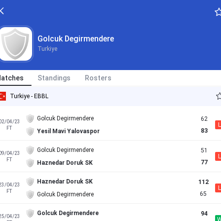
Golcuk Degirmendere
Turkiye
atches
Standings
Rosters
Turkiye - EBBL
Golcuk Degirmendere
62
02/04/23
L
FT
83
Yesil Mavi Yalovaspor
Golcuk Degirmendere
51
09/04/23
L
FT
77
Haznedar Doruk SK
Haznedar Doruk SK
112
23/04/23
L
FT
65
Golcuk Degirmendere
Golcuk Degirmendere
94
25/04/23