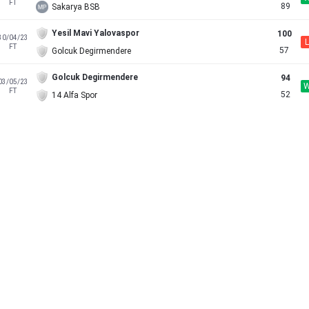
FT
89
Sakarya BSB
Yesil Mavi Yalovaspor
100
30/04/23
L
FT
57
Golcuk Degirmendere
Golcuk Degirmendere
94
03/05/23
FT
52
14 Alfa Spor