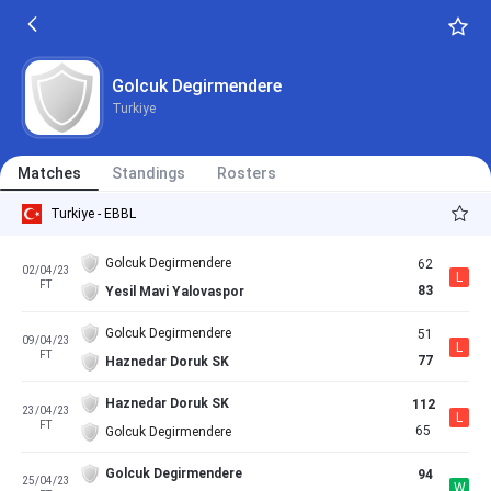
Golcuk Degirmendere
Turkiye
Matches
Standings
Rosters
Turkiye - EBBL
Golcuk Degirmendere
62
02/04/23
L
FT
83
Yesil Mavi Yalovaspor
Golcuk Degirmendere
51
09/04/23
L
FT
77
Haznedar Doruk SK
Haznedar Doruk SK
112
23/04/23
L
FT
65
Golcuk Degirmendere
Golcuk Degirmendere
94
25/04/23
W