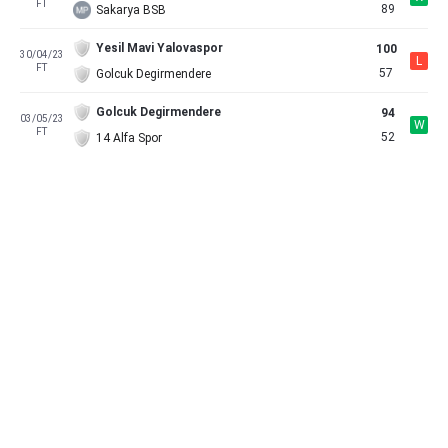
FT
89
Sakarya BSB
Yesil Mavi Yalovaspor
100
30/04/23
L
FT
57
Golcuk Degirmendere
Golcuk Degirmendere
94
03/05/23
W
FT
52
14 Alfa Spor