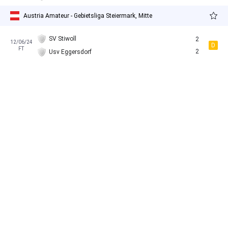
Austria Amateur - Gebietsliga Steiermark, Mitte
SV Stiwoll
2
12/06/24
D
FT
2
Usv Eggersdorf