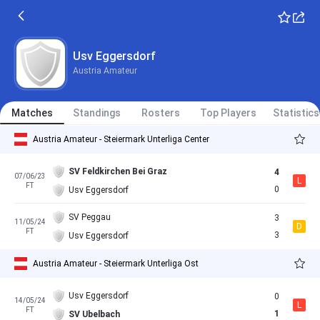
Usv Eggersdorf
Austria Amateur
Matches
Standings
Rosters
Top Players
Statistics
Austria Amateur - Steiermark Unterliga Center
SV Feldkirchen Bei Graz
4
07/06/23
L
FT
0
Usv Eggersdorf
SV Peggau
3
11/05/24
D
FT
3
Usv Eggersdorf
Austria Amateur - Steiermark Unterliga Ost
Usv Eggersdorf
0
14/05/24
L
FT
1
SV Ubelbach