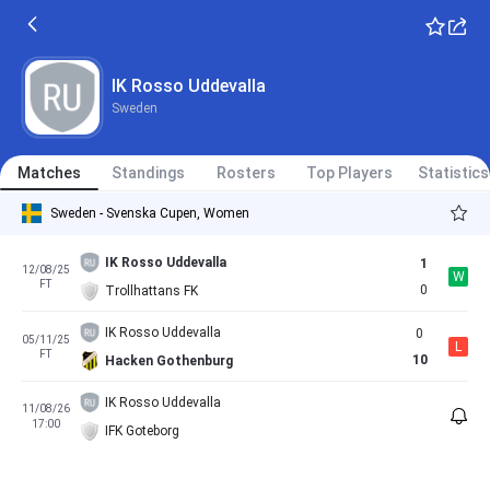
IK Rosso Uddevalla
Sweden
Matches
Standings
Rosters
Top Players
Statistics
Sweden - Svenska Cupen, Women
IK Rosso Uddevalla
1
12/08/25
W
FT
0
Trollhattans FK
IK Rosso Uddevalla
0
05/11/25
L
FT
10
Hacken Gothenburg
IK Rosso Uddevalla
11/08/26
17:00
IFK Goteborg