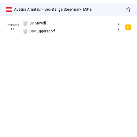
Austria Amateur - Gebietsliga Steiermark, Mitte
SV Stiwoll
2
12/06/24
D
FT
2
Usv Eggersdorf