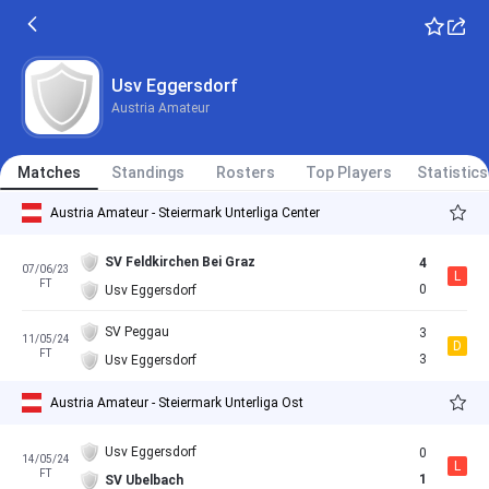
Usv Eggersdorf
Austria Amateur
Matches
Standings
Rosters
Top Players
Statistics
Austria Amateur - Steiermark Unterliga Center
SV Feldkirchen Bei Graz
4
07/06/23
L
FT
0
Usv Eggersdorf
SV Peggau
3
11/05/24
D
FT
3
Usv Eggersdorf
Austria Amateur - Steiermark Unterliga Ost
Usv Eggersdorf
0
14/05/24
L
FT
1
SV Ubelbach