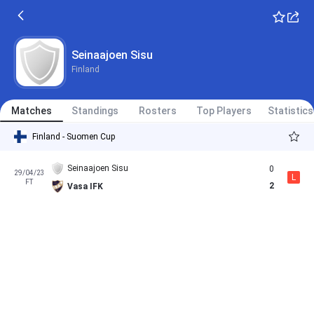
Seinaajoen Sisu
Finland
Matches
Standings
Rosters
Top Players
Statistics
Finland - Suomen Cup
Seinaajoen Sisu
0
29/04/23
L
FT
2
Vasa IFK