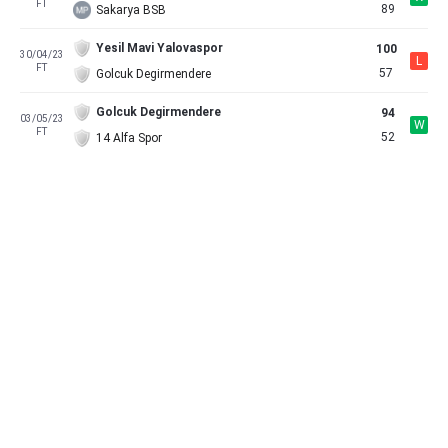
FT
89
Sakarya BSB
Yesil Mavi Yalovaspor
100
30/04/23
L
FT
57
Golcuk Degirmendere
Golcuk Degirmendere
94
03/05/23
W
FT
52
14 Alfa Spor