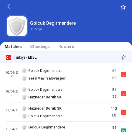
Golcuk Degirmendere
Turkiye
Matches
Standings
Rosters
Turkiye - EBBL
Golcuk Degirmendere
62
02/04/23
L
FT
83
Yesil Mavi Yalovaspor
Golcuk Degirmendere
51
09/04/23
L
FT
77
Haznedar Doruk SK
Haznedar Doruk SK
112
23/04/23
L
FT
65
Golcuk Degirmendere
Golcuk Degirmendere
94
25/04/23
W