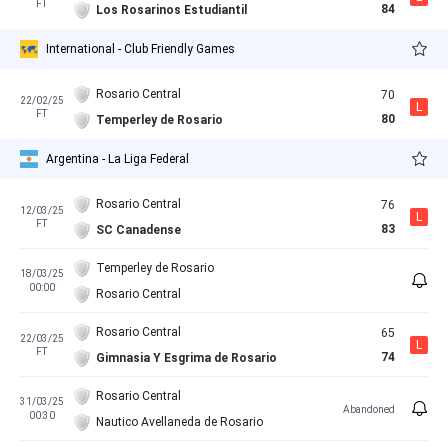
FT
84
Los Rosarinos Estudiantil
International - Club Friendly Games
Rosario Central
70
22/02/25
L
FT
80
Temperley de Rosario
Argentina - La Liga Federal
Rosario Central
76
12/03/25
L
FT
83
SC Canadense
Temperley de Rosario
18/03/25
00:00
Rosario Central
Rosario Central
65
22/03/25
L
FT
74
Gimnasia Y Esgrima de Rosario
Rosario Central
31/03/25
Abandoned
00:30
Nautico Avellaneda de Rosario