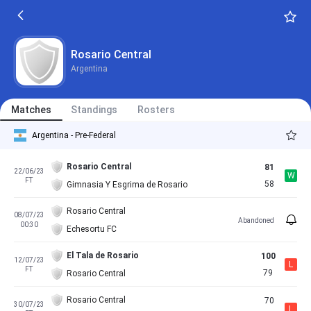
Rosario Central
Argentina
Matches
Standings
Rosters
Argentina - Pre-Federal
Rosario Central
81
22/06/23
W
FT
58
Gimnasia Y Esgrima de Rosario
Rosario Central
08/07/23
Abandoned
00:30
Echesortu FC
El Tala de Rosario
100
12/07/23
L
FT
79
Rosario Central
Rosario Central
70
30/07/23
L