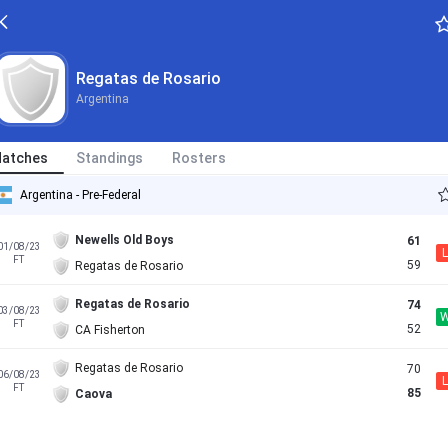
Regatas de Rosario
Argentina
atches
Standings
Rosters
Argentina - Pre-Federal
Newells Old Boys
61
01/08/23
L
FT
59
Regatas de Rosario
Regatas de Rosario
74
03/08/23
FT
52
CA Fisherton
Regatas de Rosario
70
06/08/23
L
FT
85
Caova