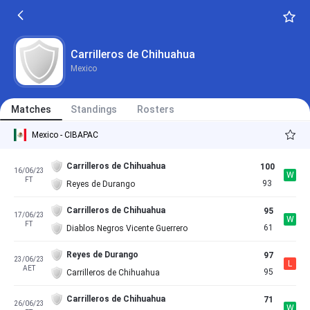
Carrilleros de Chihuahua
Mexico
Matches
Standings
Rosters
Mexico - CIBAPAC
Carrilleros de Chihuahua
100
16/06/23
W
FT
93
Reyes de Durango
Carrilleros de Chihuahua
95
17/06/23
W
FT
61
Diablos Negros Vicente Guerrero
Reyes de Durango
97
23/06/23
L
AET
95
Carrilleros de Chihuahua
Carrilleros de Chihuahua
71
26/06/23
W