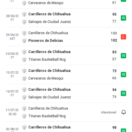
FT
61
Cerveceros de Meoqui
Carrilleros de Chihuahua
95
28/06/23
W
FT
77
Salvajes de Ciudad Juarez
Carrilleros de Chihuahua
100
29/06/23
L
AET
102
Pioneros de Delicias
Carrilleros de Chihuahua
83
30/06/23
W
FT
57
Titanes Basketball Ncg
Carrilleros de Chihuahua
73
15/07/23
W
FT
66
Cerveceros de Meoqui
Carrilleros de Chihuahua
94
16/07/23
W
FT
79
Salvajes de Ciudad Juarez
Carrilleros de Chihuahua
31/07/23
Abandoned
03:00
Titanes Basketball Ncg
Carrilleros de Chihuahua
98
03/08/23
W