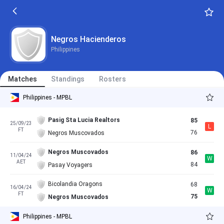
Negros Hacienderos
Philippines
Matches
Standings
Rosters
Philippines - MPBL
Pasig Sta Lucia Realtors
85
25/09/23
L
FT
76
Negros Muscovados
Negros Muscovados
86
11/04/24
W
AET
84
Pasay Voyagers
Bicolandia Oragons
68
16/04/24
W
FT
75
Negros Muscovados
Philippines - MPBL