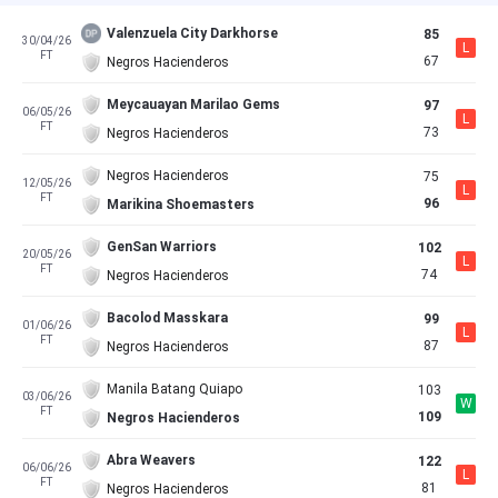
Valenzuela City Darkhorse
85
30/04/26
L
FT
67
Negros Hacienderos
Meycauayan Marilao Gems
97
06/05/26
L
FT
73
Negros Hacienderos
Negros Hacienderos
75
12/05/26
L
FT
96
Marikina Shoemasters
GenSan Warriors
102
20/05/26
L
FT
74
Negros Hacienderos
Bacolod Masskara
99
01/06/26
L
FT
87
Negros Hacienderos
Manila Batang Quiapo
103
03/06/26
W
FT
109
Negros Hacienderos
Abra Weavers
122
06/06/26
L
FT
81
Negros Hacienderos