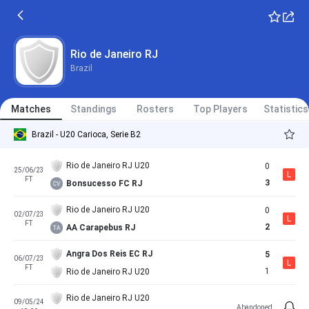
Rio de Janeiro RJ
Brazil
Matches
Standings
Rosters
Top Players
Statistics
Brazil - U20 Carioca, Serie B2
Rio de Janeiro RJ U20
0
25/06/23
L
FT
3
Bonsucesso FC RJ
Rio de Janeiro RJ U20
0
02/07/23
L
FT
2
AA Carapebus RJ
Angra Dos Reis EC RJ
5
06/07/23
L
FT
1
Rio de Janeiro RJ U20
Rio de Janeiro RJ U20
09/05/24
Abandoned