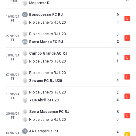
18:00
Mageense RJ
Bonsucesso FC RJ
9
16/05/24
L
FT
0
Rio de Janeiro RJ U20
Rio de Janeiro RJ U20
0
27/05/24
L
FT
2
Barra Mansa FC RJ
Campo Grande AC RJ
4
30/05/24
L
FT
1
Rio de Janeiro RJ U20
Rio de Janeiro RJ U20
0
07/06/24
L
FT
4
Zinzane FC RJ U20
Rio de Janeiro RJ U20
2
13/06/24
L
FT
4
7 De Abril RJ U20
Serra Macaense FC RJ
5
20/06/24
L
FT
0
Rio de Janeiro RJ U20
AA Carapebus RJ
2
04/07/24
D