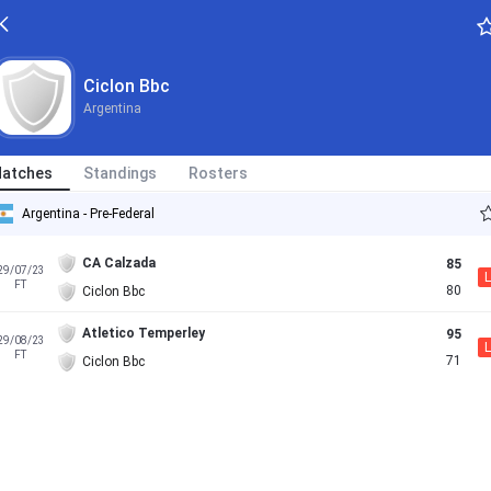
Ciclon Bbc
Argentina
atches
Standings
Rosters
Argentina - Pre-Federal
CA Calzada
85
29/07/23
L
FT
80
Ciclon Bbc
Atletico Temperley
95
29/08/23
L
FT
71
Ciclon Bbc