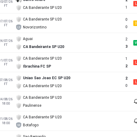
2
10/07/26
L
FT
1
CA Bandeirante SP U20
CA Bandeirante SP U20
0
17/07/26
FT
0
Novorizontino
Aguai
2
24/07/26
FT
3
CA Bandeirante SP U20
CA Bandeirante SP U20
1
31/07/26
L
FT
2
Ibrachina FC SP
Uniao Sao Joao EC SP U20
2
07/08/26
L
FT
0
CA Bandeirante SP U20
CA Bandeirante SP U20
14/08/26
18:00
Paulinense
CA Bandeirante SP U20
21/08/26
18:00
Botafogo
Sao Bernardo