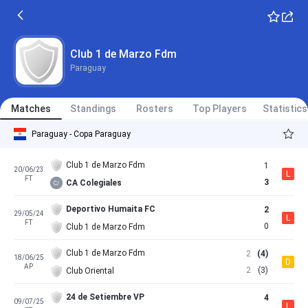
Club 1 de Marzo Fdm
Paraguay
Matches
Standings
Rosters
Top Players
Statistics
Paraguay - Copa Paraguay
Club 1 de Marzo Fdm
1
20/06/23
L
FT
3
CA Colegiales
Deportivo Humaita FC
2
29/05/24
L
FT
0
Club 1 de Marzo Fdm
Club 1 de Marzo Fdm
2
(4)
18/06/25
D
AP
2
(3)
Club Oriental
24 de Setiembre VP
4
09/07/25
L