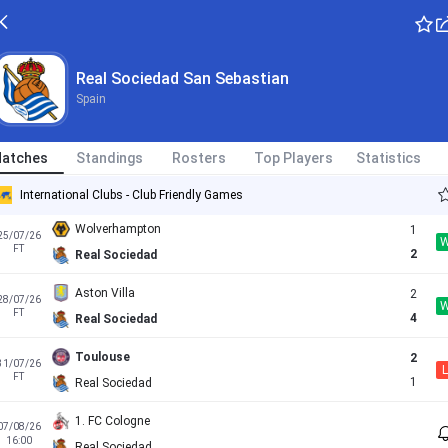
L
FT
4
Valencia
Espanyol
1
23/05/26
Spain - LaLiga
Real Sociedad San Sebastian
FT
1
Real Sociedad
Spain
atches
Standings
Rosters
Top Players
Statistics
Santander
1
18/07/26
FT
1
Real Sociedad
International Clubs - Club Friendly Games
Wolverhampton
1
25/07/26
FT
2
Real Sociedad
Aston Villa
2
28/07/26
FT
4
Real Sociedad
Toulouse
2
31/07/26
L
FT
1
Real Sociedad
1. FC Cologne
07/08/26
16:00
Real Sociedad