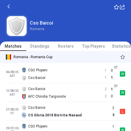
Cso Baicoi
Romania
Matches
Standings
Rosters
Top Players
Statistics
Romania - Romania Cup
CSO Plopeni
1
0
06/08/25
W
AET
1
1
Cso Baicoi
Cso Baicoi
2
1
13/08/25
W
AET
2
0
AFC Chindia Targoviste
Cso Baicoi
2
27/08/25
L
FT
3
CS Gloria 2018 Bistrita-Nasaud
CSO Plopeni
1
29/07/26
W